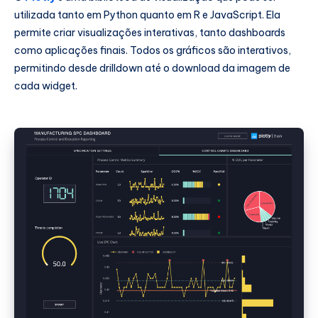
utilizada tanto em Python quanto em R e JavaScript. Ela
permite criar visualizações interativas, tanto dashboards
como aplicações finais. Todos os gráficos são interativos,
permitindo desde drilldown até o download da imagem de
cada widget.