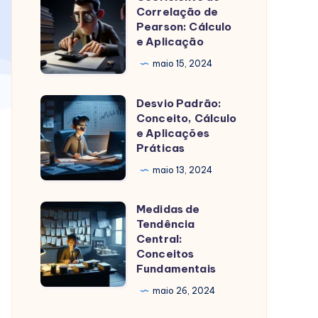
para
Correlação de
de
Pearson: Cálculo
criação
Correlação
e Aplicação
de
de
maio 15, 2024
imagens
Pearson:
Cálculo
Desvio Padrão:
Desvio
e
Conceito, Cálculo
Padrão:
e Aplicações
Aplicação
Conceito,
Práticas
Cálculo
maio 13, 2024
e
Aplicações
Medidas de
Medidas
Práticas
Tendência
de
Central:
Tendência
Conceitos
Fundamentais
Central:
Conceitos
maio 26, 2024
Fundamentais