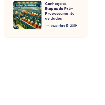
Conheça as
Conheça
Etapas do Pré-
as
Processamento
Etapas
de dados
do
dezembro 13, 2019
Pré-
Processamento
de
dados