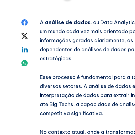
Share
A
análise de dados
, ou Data Analyti
um mundo cada vez mais orientado po
on
Share
informações geradas diariamente, as
Facebook
on
Share
dependentes de análises de dados pa
estratégicas.
Twitter
on
Share
Linkedin
on
Esse processo é fundamental para a 
diversos setores. A análise de dados 
Whatsapp
interpretação de dados para extrair in
até Big Techs, a capacidade de anal
competitiva significativa.
No contexto atual, onde a transformaç