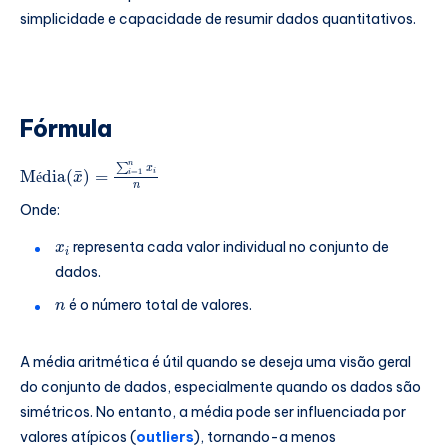
simplicidade e capacidade de resumir dados quantitativos.
Fórmula
n
∑
x
¯
=
1
M
dia
(
)
=
i
i
Média
(
x
¯
)
=
∑
i
=
1
n
x
i
n
é
x
n
Onde:
representa cada valor individual no conjunto de
x
i
x
i
dados.
é o número total de valores.
n
n
A média aritmética é útil quando se deseja uma visão geral
do conjunto de dados, especialmente quando os dados são
simétricos. No entanto, a média pode ser influenciada por
valores atípicos (
outliers
), tornando-a menos