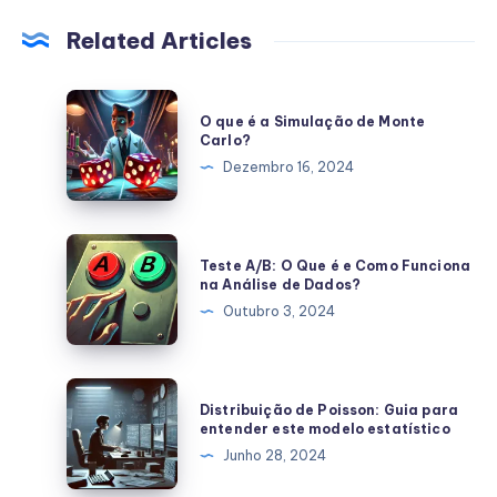
Related Articles
O
O que é a Simulação de Monte
que
Carlo?
é
Dezembro 16, 2024
a
Simulação
de
Teste
Teste A/B: O Que é e Como Funciona
Monte
A/B:
na Análise de Dados?
Carlo?
O
Outubro 3, 2024
Que
é
e
Distribuição
Distribuição de Poisson: Guia para
Como
de
entender este modelo estatístico
Funciona
Poisson:
Junho 28, 2024
na
Guia
Análise