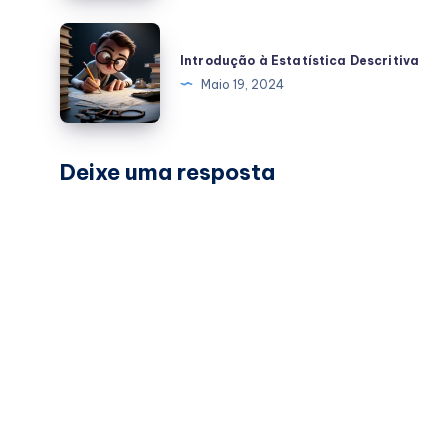
para
de
entender
Introdução
Dados?
este
à
Introdução à Estatística Descritiva
modelo
Estatística
Maio 19, 2024
estatístico
Descritiva
Deixe uma resposta