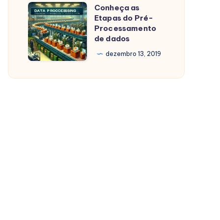
Conheça as
Conheça
Etapas do Pré-
as
Processamento
Etapas
de dados
do
dezembro 13, 2019
Pré-
Processamento
de
dados