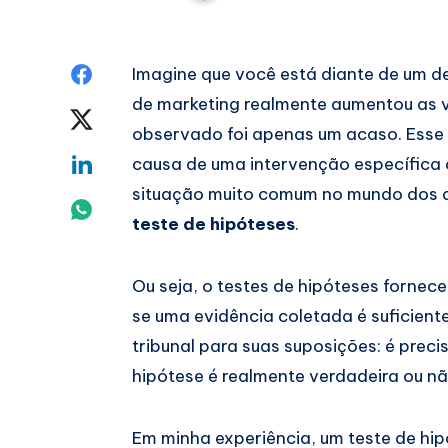
Share
Imagine que você está diante de um 
de marketing realmente aumentou as 
on
Share
observado foi apenas um acaso. Esse 
Facebook
on
Share
causa de uma intervenção específica 
situação muito comum no mundo dos da
Twitter
on
Share
teste de hipóteses
.
Linkedin
on
Ou seja, o testes de hipóteses forne
Whatsapp
se uma evidência coletada é suficien
tribunal para suas suposições: é preci
hipótese é realmente verdadeira ou nã
Em minha experiência, um teste de hi