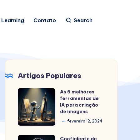
 Learning
Contato
Search
Artigos Populares
As 5 melhores
As
ferramentas de
5
IA para criação
melhores
de imagens
ferramentas
fevereiro 12, 2024
de
IA
Coeficiente de
Coeficiente