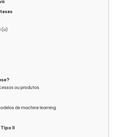
va
óteses
 (α)
ese?
cessos ou produtos
delos de machine learning
Tipo II