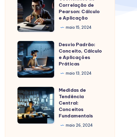
para
Correlação de
de
Pearson: Cálculo
criação
Correlação
e Aplicação
de
de
maio 15, 2024
imagens
Pearson:
Cálculo
Desvio Padrão:
Desvio
e
Conceito, Cálculo
Padrão:
e Aplicações
Aplicação
Conceito,
Práticas
Cálculo
maio 13, 2024
e
Aplicações
Medidas de
Medidas
Práticas
Tendência
de
Central:
Tendência
Conceitos
Fundamentais
Central:
Conceitos
maio 26, 2024
Fundamentais