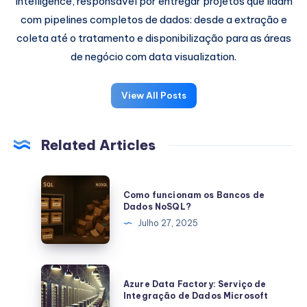
Intelligence, responsável por entregar projetos que lidam
com pipelines completos de dados: desde a extração e
coleta até o tratamento e disponibilização para as áreas
de negócio com data visualization.
View All Posts
Related Articles
Como
Como funcionam os Bancos de
funcionam
Dados NoSQL?
os
Julho 27, 2025
Bancos
de
Dados
Azure
Azure Data Factory: Serviço de
NoSQL?
Data
Integração de Dados Microsoft
Factory: