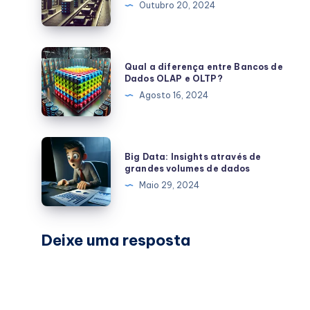
Outubro 20, 2024
Serviço
de
Integração
Qual
Qual a diferença entre Bancos de
de
a
Dados OLAP e OLTP?
Dados
diferença
Agosto 16, 2024
Microsoft
entre
Bancos
de
Big
Big Data: Insights através de
Dados
Data:
grandes volumes de dados
OLAP
Insights
Maio 29, 2024
e
através
OLTP?
de
grandes
Deixe uma resposta
volumes
de
dados