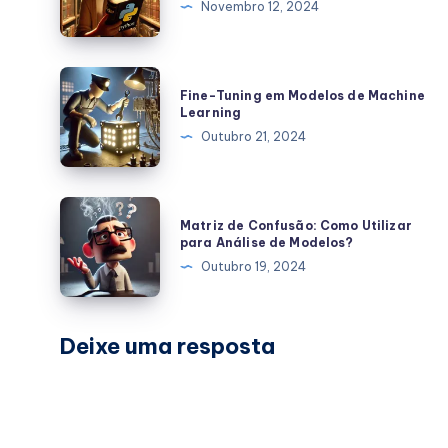
Novembro 12, 2024
Essenciais
para
Análise
Fine-
Fine-Tuning em Modelos de Machine
de
Tuning
Learning
Dados
em
Outubro 21, 2024
Modelos
de
Machine
Matriz
Matriz de Confusão: Como Utilizar
Learning
de
para Análise de Modelos?
Confusão:
Outubro 19, 2024
Como
Utilizar
para
Deixe uma resposta
Análise
de
Modelos?