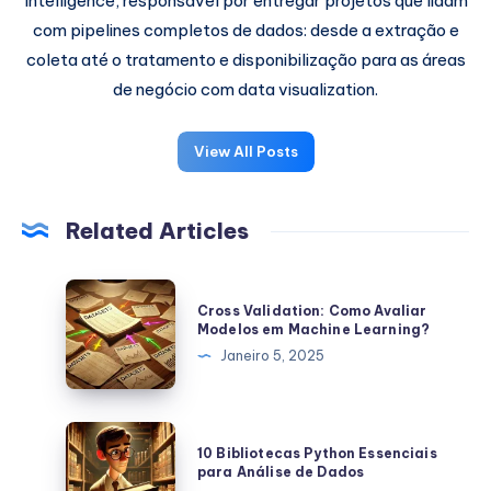
Intelligence, responsável por entregar projetos que lidam
com pipelines completos de dados: desde a extração e
coleta até o tratamento e disponibilização para as áreas
de negócio com data visualization.
View All Posts
Related Articles
Cross
Cross Validation: Como Avaliar
Validation:
Modelos em Machine Learning?
Como
Janeiro 5, 2025
Avaliar
Modelos
em
10
10 Bibliotecas Python Essenciais
Machine
Bibliotecas
para Análise de Dados
Learning?
Python