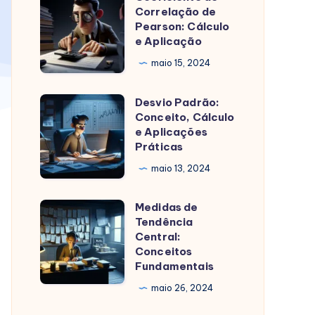
para
Correlação de
de
Pearson: Cálculo
criação
Correlação
e Aplicação
de
de
maio 15, 2024
imagens
Pearson:
Cálculo
Desvio Padrão:
Desvio
e
Conceito, Cálculo
Padrão:
e Aplicações
Aplicação
Conceito,
Práticas
Cálculo
maio 13, 2024
e
Aplicações
Medidas de
Medidas
Práticas
Tendência
de
Central:
Tendência
Conceitos
Fundamentais
Central:
Conceitos
maio 26, 2024
Fundamentais