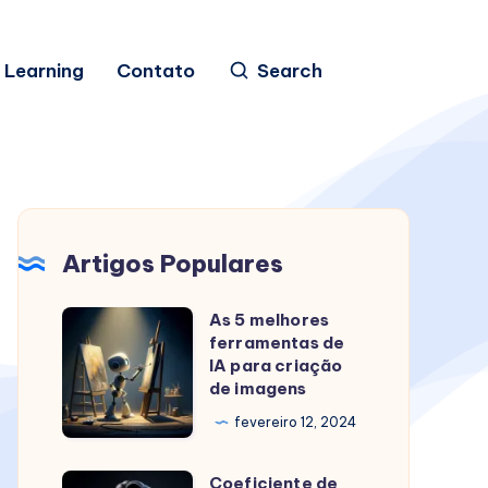
 Learning
Contato
Search
Artigos Populares
As 5 melhores
As
ferramentas de
5
IA para criação
melhores
de imagens
ferramentas
fevereiro 12, 2024
de
IA
Coeficiente de
Coeficiente