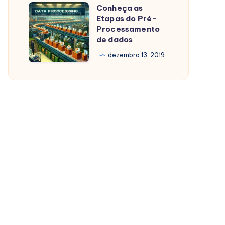
Conheça as
Conheça
Etapas do Pré-
as
Processamento
Etapas
de dados
do
dezembro 13, 2019
Pré-
Processamento
de
dados