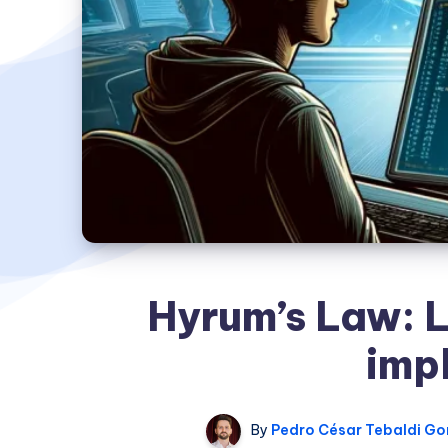
Hyrum’s Law: L
impl
By
Pedro César Tebaldi G