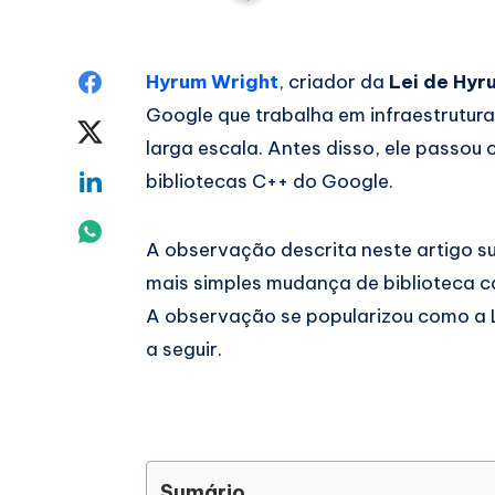
Share
Hyrum Wright
, criador da
Lei de Hyr
Google que trabalha em infraestrutur
on
Share
larga escala. Antes disso, ele passou
Facebook
on
Share
bibliotecas C++ do Google.
Twitter
on
Share
A observação descrita neste artigo s
Linkedin
on
mais simples mudança de biblioteca c
A observação se popularizou como a 
Whatsapp
a seguir.
Sumário